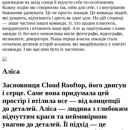
краєвидом на захід сонця й відчути себе по-особливому.
Кожну подію ми створюємо так, ніби для себе, і з внутрішнім
бажанням здивувати. Це не просто локація. Це команда людей,
які думають, відчувають і діють як одне ціле. На цій сторінці
— лише частина нашої команди, ті, хто щодня планують,
координують і втілюють ваші мрії. Але за лаштунками з нами
завжди ті, без кого неможлива магія: фотографи, відеографи,
музиканти, декоратори. Наша перша власна локація стала
початком десятків історій кохання, які закарбувались у пам'яті
назавжди. І ми щасливі бути їх частиною.
Аліса
Засновниця Cloud Rooftop, його двигун
і серце. Саме вона придумала цей
простір і втілила все — від концепції
до деталей. Аліса — людина з глибоким
відчуттям краси та неймовірною
увагою до деталей. Її підхід — це